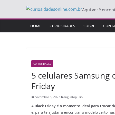
Pular
Aqui você encon
para
o
conteúdo
HOME
CURIOSIDADES
SOBRE
CONT
CURIOSIDADES
5 celulares Samsung
Friday
novembro 8, 2025
augustopjulio
A Black Friday é o momento ideal para trocar de
e, para te ajudar a encontrar o modelo certo na