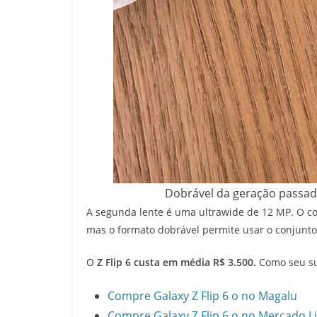
Dobrável da geração passada,
A segunda lente é uma ultrawide de 12 MP. O con
mas o formato dobrável permite usar o conjunto t
O
Z Flip 6 custa em média R$ 3.500.
Como seu suc
Compre Galaxy Z Flip 6 o no Magalu
Compre Galaxy Z Flip 6 o no Mercado L